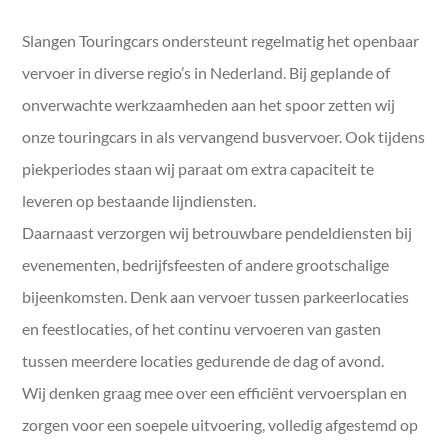
Dagje uit met een bus
Slangen Touringcars ondersteunt regelmatig het openbaar
Schoolvervoer
vervoer in diverse regio’s in Nederland. Bij geplande of
onverwachte werkzaamheden aan het spoor zetten wij
Festivalvervoer
onze touringcars in als vervangend busvervoer. Ook tijdens
Zakelijk vervoer
piekperiodes staan wij paraat om extra capaciteit te
leveren op bestaande lijndiensten.
Bedrijfsuitje
Daarnaast verzorgen wij betrouwbare pendeldiensten bij
evenementen, bedrijfsfeesten of andere grootschalige
bijeenkomsten. Denk aan vervoer tussen parkeerlocaties
en feestlocaties, of het continu vervoeren van gasten
tussen meerdere locaties gedurende de dag of avond.
Wij denken graag mee over een efficiënt vervoersplan en
zorgen voor een soepele uitvoering, volledig afgestemd op