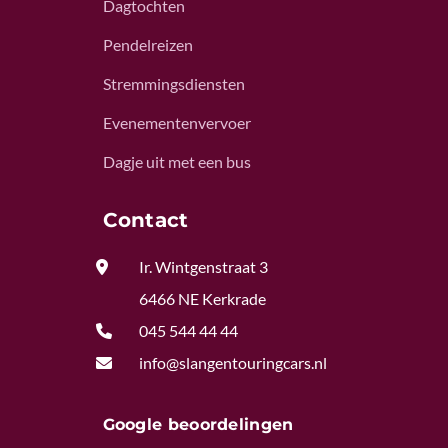
Dagtochten
Pendelreizen
Stremmingsdiensten
Evenementenvervoer
Dagje uit met een bus
Contact

Ir. Wintgenstraat 3
6466 NE Kerkrade

045 544 44 44

info@slangentouringcars.nl
Google beoordelingen