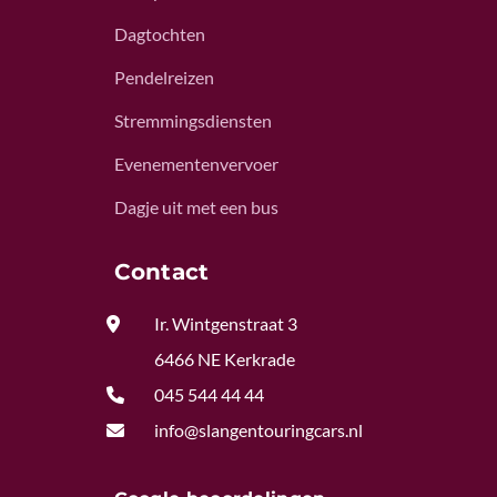
Dagtochten
Pendelreizen
Stremmingsdiensten
Evenementenvervoer
Dagje uit met een bus
Contact

Ir. Wintgenstraat 3
6466 NE Kerkrade

045 544 44 44

info@slangentouringcars.nl