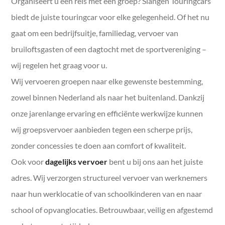
Organiseert u een reis met een groep? Slangen Touringcars
Dagje uit met een bus
biedt de juiste touringcar voor elke gelegenheid. Of het nu
gaat om een bedrijfsuitje, familiedag, vervoer van
Schoolvervoer
bruiloftsgasten of een dagtocht met de sportvereniging –
Festivalvervoer
wij regelen het graag voor u.
Wij vervoeren groepen naar elke gewenste bestemming,
Zakelijk vervoer
zowel binnen Nederland als naar het buitenland. Dankzij
Bedrijfsuitje
onze jarenlange ervaring en efficiënte werkwijze kunnen
wij groepsvervoer aanbieden tegen een scherpe prijs,
zonder concessies te doen aan comfort of kwaliteit.
Ook voor
dagelijks vervoer
bent u bij ons aan het juiste
adres. Wij verzorgen structureel vervoer van werknemers
naar hun werklocatie of van schoolkinderen van en naar
school of opvanglocaties. Betrouwbaar, veilig en afgestemd