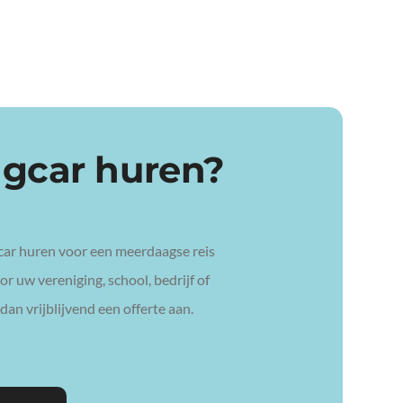
ngcar huren?
car huren voor een meerdaagse reis
r uw vereniging, school, bedrijf of
dan vrijblijvend een offerte aan.