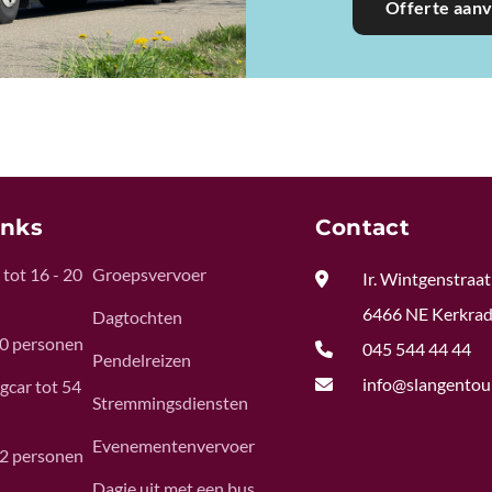
Offerte aan
inks
Contact
tot 16 - 20
Groepsvervoer

Ir. Wintgenstraat
6466 NE Kerkra
Dagtochten
50 personen

045 544 44 44
Pendelreizen

info@slangentour
gcar tot 54
Stremmingsdiensten
Evenementenvervoer
62 personen
Dagje uit met een bus