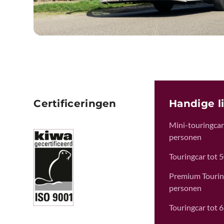
Certificeringen
Handige l
Mini-touringcar 
personen
Touringcar tot 
Premium Tourin
personen
Touringcar tot 