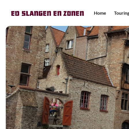
Home
Tourin
Mini-
pers
Touri
Premi
pers
Touri
Dubbe
Aanh