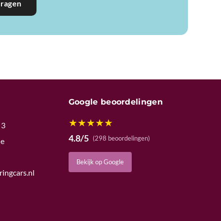
vragen
Google beoordelingen
★
★
★
★
★
 3
4.8/5
(298 beoordelingen)
de
Bekijk op Google
ingcars.nl