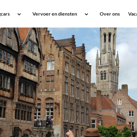
gcars
Vervoer en diensten
Over ons
Vac
touringcar tot 16 - 20
Groepsvervoer
onen
Dagtochten
ngcar tot 50 personen
Pendelreizen
um Touringcar tot 54
Stremmingsdiensten
onen
Evenementenvervoer
ngcar tot 62 personen
Dagje uit met een bus
ldekker tot 90 personen
Schoolvervoer
anger
Festivalvervoer
Zakelijk vervoer