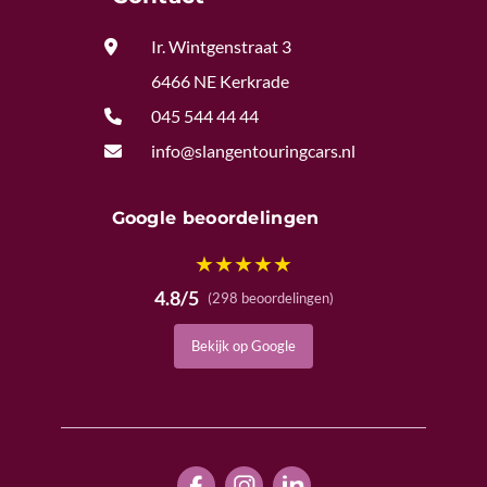

Ir. Wintgenstraat 3
6466 NE Kerkrade

045 544 44 44

info@slangentouringcars.nl
Google beoordelingen
★
★
★
★
★
4.8/5
(298 beoordelingen)
Bekijk op Google