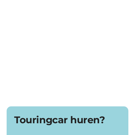
Dagje uit met een bus
Schoolvervoer
Festivalvervoer
Zakelijk vervoer
Bedrijfsuitje
Touringcar huren?