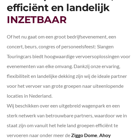
efficiënt en landelijk
Dagje uit met een bus
INZETBAAR
Schoolvervoer
Festivalvervoer
Of het nu gaat om een groot bedrijfsevenement, een
concert, beurs, congres of personeelsfeest: Slangen
Zakelijk vervoer
Touringcars biedt hoogwaardige vervoersoplossingen voor
Bedrijfsuitje
evenementen van elke omvang. Dankzij onze ervaring,
flexibiliteit en landelijke dekking zijn wij de ideale partner
voor het vervoer van grote groepen naar uiteenlopende
locaties in Nederland.
Wij beschikken over een uitgebreid wagenpark en een
sterk netwerk van betrouwbare partners, waardoor we in
staat zijn om vanuit het hele land groepen efficiënt te
vervoeren naar onder meer de
Ziggo Dome
,
Ahoy