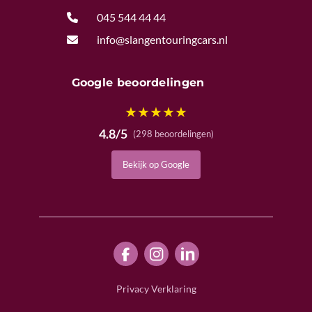

045 544 44 44

info@slangentouringcars.nl
Google beoordelingen
★
★
★
★
★
4.8/5
(298 beoordelingen)
Bekijk op Google
Privacy Verklaring