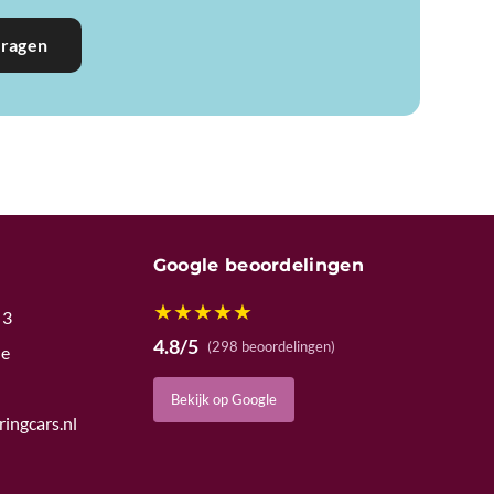
vragen
Google beoordelingen
★
★
★
★
★
 3
4.8/5
(298 beoordelingen)
de
Bekijk op Google
ingcars.nl