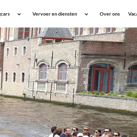
gcars
Vervoer en diensten
Over ons
Vac
touringcar tot 16 - 20
Groepsvervoer
onen
Dagtochten
ngcar tot 50 personen
Pendelreizen
um Touringcar tot 54
Stremmingsdiensten
onen
Evenementenvervoer
ngcar tot 62 personen
Dagje uit met een bus
ldekker tot 90 personen
Schoolvervoer
anger
Festivalvervoer
Zakelijk vervoer