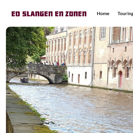
Home
Tourin
Mini-
pers
Touri
Premi
pers
Touri
Dubbe
Aanh