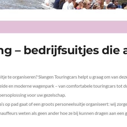
Bedrijfsuitje
 – bedrijfsuitjes die 
jfsuitje te organiseren? Slangen Touringcars helpt u graag om van 
reide en moderne wagenpark – van comfortabele touringcars tot du
voersoplossing voor uw gezelschap.
’s op pad gaat of een groots personeelsuitje organiseert: wij zorg
hauffeurs weten als geen ander hoe ze bij kunnen dragen aan een ge