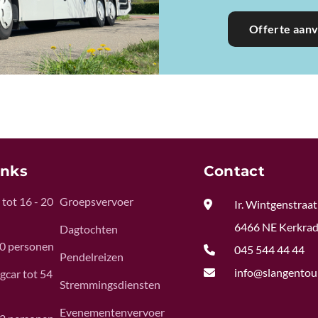
Offerte aan
inks
Contact
tot 16 - 20
Groepsvervoer

Ir. Wintgenstraat
6466 NE Kerkra
Dagtochten
50 personen

045 544 44 44
Pendelreizen

info@slangentour
gcar tot 54
Stremmingsdiensten
Evenementenvervoer