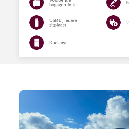
M
bagageruimte
USB bij iedere
2
zitplaats
Koelkast