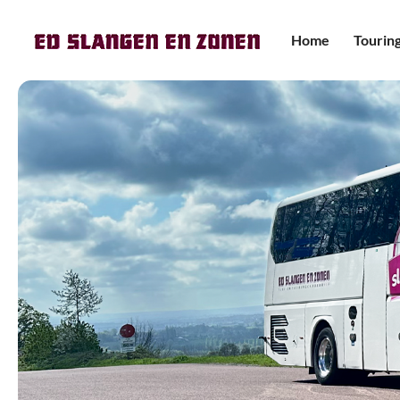
Home
Tourin
Mini-
pers
Touri
Premi
pers
Touri
Dubbe
Aanh