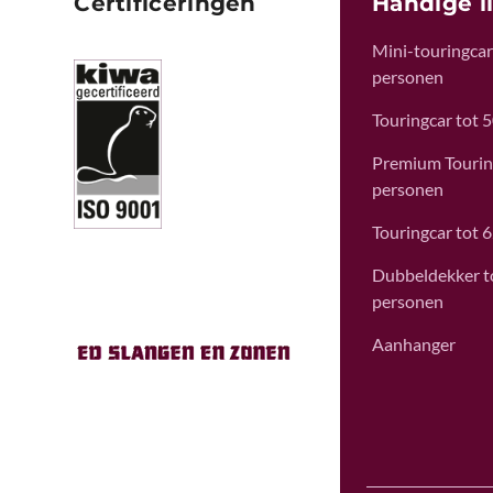
Certificeringen
Handige l
Mini-touringcar 
personen
Touringcar tot 
Premium Tourin
personen
Touringcar tot 
Dubbeldekker t
personen
Aanhanger