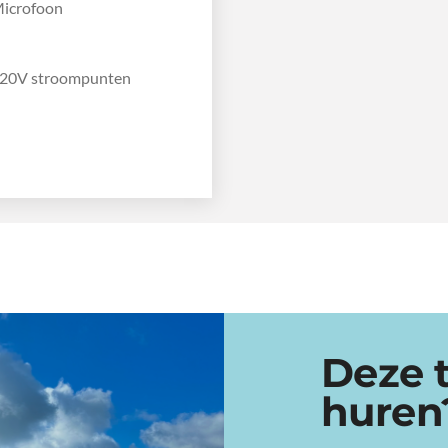
icrofoon
20V stroompunten
Deze 
huren