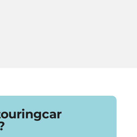
touringcar
?