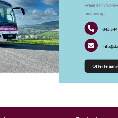
Vraag dan vrijblij
met ons op.

045 544

info@sl
Offerte aan