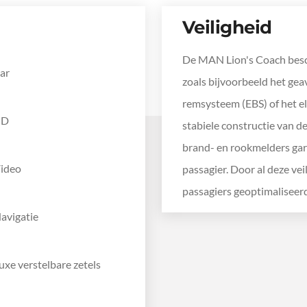
Veiligheid
De MAN Lion's Coach besch
ar
zoals bijvoorbeeld het ge
remsysteem (EBS) of het el
CD
stabiele constructie van d
brand- en rookmelders gar
ideo
passagier. Door al deze ve
passagiers geoptimaliseerd
avigatie
uxe verstelbare zetels