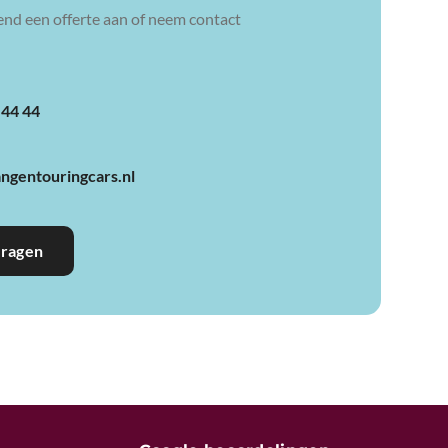
vend een offerte aan of neem contact
 44 44
angentouringcars.nl
vragen