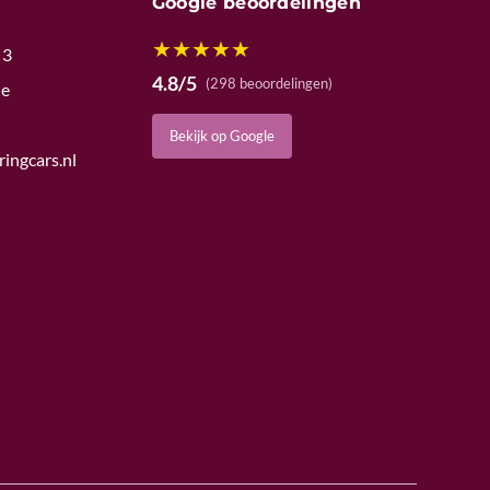
Google beoordelingen
★
★
★
★
★
 3
4.8/5
(298 beoordelingen)
de
Bekijk op Google
ingcars.nl