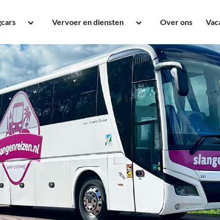
gcars
Vervoer en diensten
Over ons
Vac
touringcar tot 16 - 20
Groepsvervoer
onen
Dagtochten
ngcar tot 50 personen
Pendelreizen
um Touringcar tot 54
Stremmingsdiensten
onen
Evenementenvervoer
ngcar tot 62 personen
Dagje uit met een bus
ldekker tot 90 personen
Schoolvervoer
anger
Festivalvervoer
Zakelijk vervoer