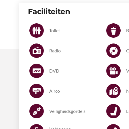
Faciliteiten
Toilet
B
Radio
DVD
V
Airco
N
Veiligheidsgordels
L
Voldoende